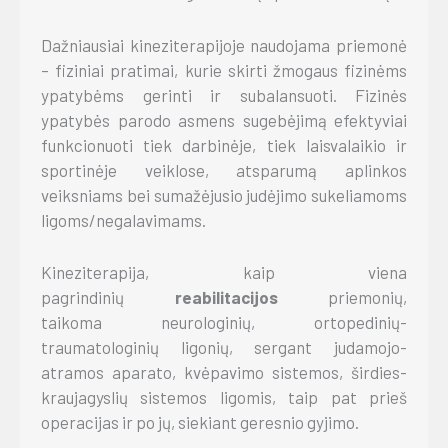
Dažniausiai kineziterapijoje naudojama priemonė
– fiziniai pratimai, kurie skirti žmogaus fizinėms
ypatybėms gerinti ir subalansuoti. Fizinės
ypatybės parodo asmens sugebėjimą efektyviai
funkcionuoti tiek darbinėje, tiek laisvalaikio ir
sportinėje veiklose, atsparumą aplinkos
veiksniams bei sumažėjusio judėjimo sukeliamoms
ligoms/negalavimams.
Kineziterapija, kaip viena
pagrindinių
reabilitacijos
priemonių,
taikoma
neurologinių, ortopedinių-
traumatologinių ligonių, sergant judamojo-
atramos aparato, kvėpavimo sistemos, širdies-
kraujagyslių sistemos ligomis, taip pat prieš
operacijas ir po jų, siekiant geresnio gyjimo.