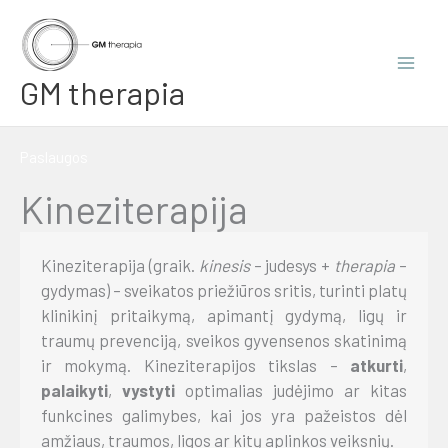
Skip
to
content
GM therapia
Paslaugos
Kineziterapija
Kineziterapija (graik.
kinesis
– judesys +
therapia
–
gydymas) – sveikatos priežiūros sritis, turinti platų
klinikinį pritaikymą, apimantį gydymą, ligų ir
traumų prevenciją, sveikos gyvensenos skatinimą
ir mokymą. Kineziterapijos tikslas –
atkurti
,
palaikyti
,
vystyti
optimalias judėjimo ar kitas
funkcines galimybes, kai jos yra pažeistos dėl
amžiaus, traumos, ligos ar kitų aplinkos veiksnių.