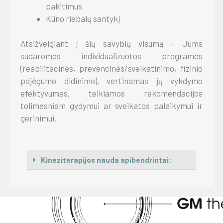
pakitimus
Kūno riebalų santykį
Atsižvelgiant į šių savybių visumą – Jums
sudaromos individualizuotos programos
(reabilitacinės, prevencinės/sveikatinimo, fizinio
pajėgumo didinimo),
vertinamas jų vykdymo
efektyvumas, teikiamos rekomendacijos
tolimesniam gydymui ar sveikatos palaikymui ir
gerinimui.
Kineziterapijos nauda apibendrintai:
"Tie, kas galvoja, jog neturi laiko kūno