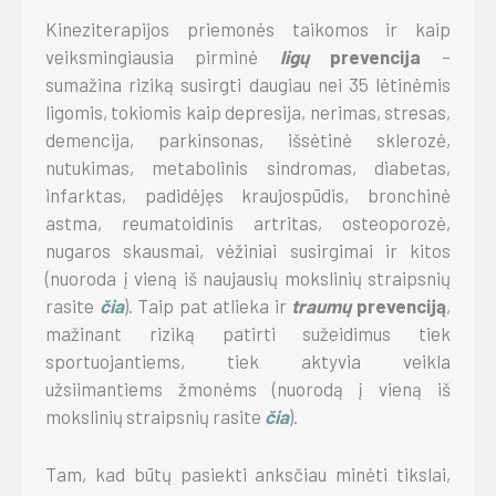
Kineziterapijos priemonės taikomos ir kaip
veiksmingiausia pirminė
ligų
prevencija
–
sumažina riziką susirgti daugiau nei 35 lėtinėmis
ligomis, tokiomis kaip depresija, nerimas, stresas,
demencija, parkinsonas, išsėtinė sklerozė,
nutukimas, metabolinis sindromas, diabetas,
infarktas, padidėjęs kraujospūdis, bronchinė
astma, reumatoidinis artritas, osteoporozė,
nugaros skausmai, vėžiniai susirgimai ir kitos
(nuoroda į vieną iš naujausių mokslinių straipsnių
rasite
čia
). Taip pat atlieka ir
traumų
prevenciją
,
mažinant riziką patirti sužeidimus tiek
sportuojantiems, tiek aktyvia veikla
užsiimantiems žmonėms (nuorodą į vieną iš
mokslinių straipsnių rasite
čia
).
Tam, kad būtų pasiekti anksčiau minėti tikslai,