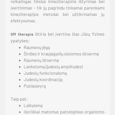
reikalingas tikslus kineziterapinis ištyrimas bei
įvertinimas – tik jų pagrindu tinkamai parenkami
kineziterapijos metodai bei užtikrinamas jų
efektyvumas.
ištiria bei įvertina šias Jūsų fizines
GM therapia
ypatybes:
Raumenų jėgą
Širdies ir kraujagyslių sistemos ištvermę
Raumenų ištvermę
Lankstumą (judesių amplitudes)
Judesių funkcionalumą
Judesių koordinaciją
Pusiausvyrą
Taip pat:
Laikyseną
Išoriškai matomus patologinius organizmo